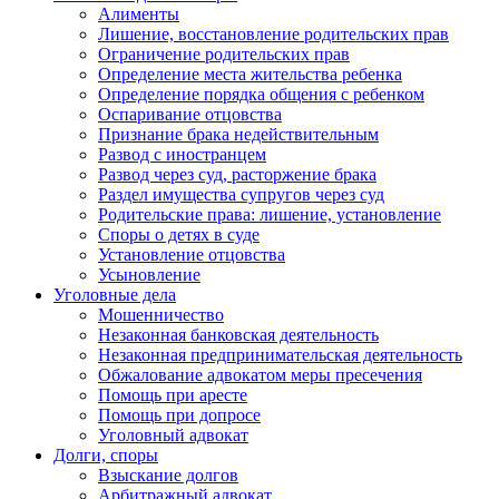
Алименты
Лишение, восстановление родительских прав
Ограничение родительских прав
Определение места жительства ребенка
Определение порядка общения с ребенком
Оспаривание отцовства
Признание брака недействительным
Развод с иностранцем
Развод через суд, расторжение брака
Раздел имущества супругов через суд
Родительские права: лишение, установление
Споры о детях в суде
Установление отцовства
Усыновление
Уголовные дела
Мошенничество
Незаконная банковская деятельность
Незаконная предпринимательская деятельность
Обжалование адвокатом меры пресечения
Помощь при аресте
Помощь при допросе
Уголовный адвокат
Долги, споры
Взыскание долгов
Арбитражный адвокат