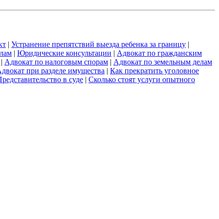
кт
|
Устранение препятствий выезда ребенка за границу
|
елам
|
Юридические консультации
|
Адвокат по гражданским
|
Адвокат по налоговым спорам
|
Адвокат по земельным делам
двокат при разделе имущества
|
Как прекратить уголовное
Представительство в суде
|
Сколько стоят услуги опытного