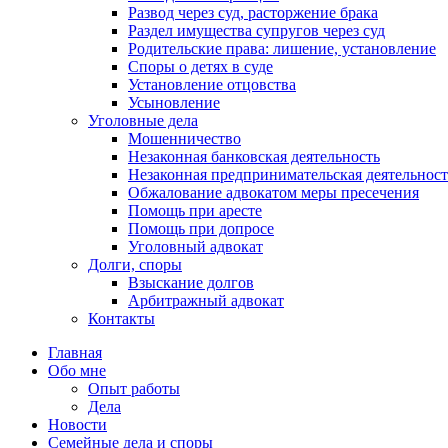
Развод через суд, расторжение брака
Раздел имущества супругов через суд
Родительские права: лишение, установление
Споры о детях в суде
Установление отцовства
Усыновление
Уголовные дела
Мошенничество
Незаконная банковская деятельность
Незаконная предпринимательская деятельност
Обжалование адвокатом меры пресечения
Помощь при аресте
Помощь при допросе
Уголовный адвокат
Долги, споры
Взыскание долгов
Арбитражный адвокат
Контакты
Главная
Обо мне
Опыт работы
Дела
Новости
Семейные дела и споры