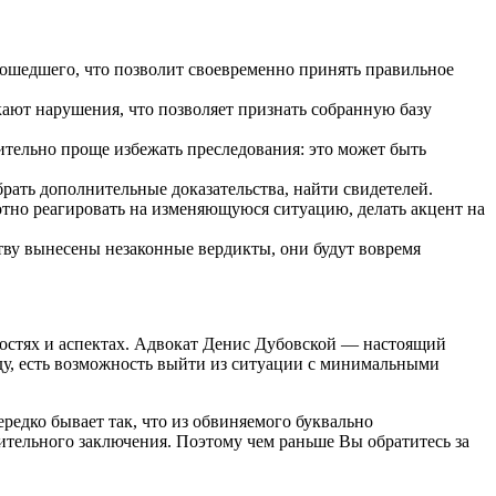
изошедшего, что позволит своевременно принять правильное
кают нарушения, что позволяет признать собранную базу
ительно проще избежать преследования: это может быть
брать дополнительные доказательства, найти свидетелей.
мотно реагировать на изменяющуюся ситуацию, делать акцент на
тву вынесены незаконные вердикты, они будут вовремя
костях и аспектах. Адвокат Денис Дубовской — настоящий
ду, есть возможность выйти из ситуации с минимальными
редко бывает так, что из обвиняемого буквально
нительного заключения. Поэтому чем раньше Вы обратитесь за