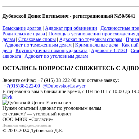
Дубовской Денис Евгеньевич - регистрационный №50/6641
Взыскание долгов
|
Адвокат при обвинении
|
Должностные пре
Родительские права
|
Помощь в установлении происхождения д
делам
|
Страховые споры
|
Адвокат по трудовым спорам
|
Призн
|
Адвокат по таможенным делам
|
Криминальные дела
|
Как най
дело
|
Круглосуточная помощь адвоката
|
Адвокат в СИЗО
|
Сня
адвоката
|
Адвокат по уголовным делам
ОСТАЛИСЬ ВОПРОСЫ? СВЯЖИТЕСЬ С АДВ
Звоните сейчас:
+7 (915) 38-222-00
или оставье заявку:
+7(915)38-222-00
@DubovskoyLawyer
Я перезвоню вам в ближайше время, с ПН по ПТ с 10-00 до 19-
Нужен опытный адвокат по уголовным делам
со стажем? — уголовный юрист
ООО МЮК «Согласие»
Политика конфиденциальности
© 2007-2024 Дубовской Д.Е.