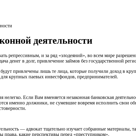
ьности
аконной деятельности
ать репрессивным, и за ряд «злодеяний», во всем мире разреше
выдача денег в долг, привлечение займов без государственной ре
 будут привлечены лишь те лица, которые получили доход в кру
н для крупных паевых инвестфондов, предпринимателей.
ия нелегко. Если Вам вменяется незаконная банковская деятель
тся именно должники, не сумевшие вовремя исполнить свои обяз
стоверности.
льность — адвокат тщательно изучает собранные материалы, так
мы права, какие перспективы перед «преступником».