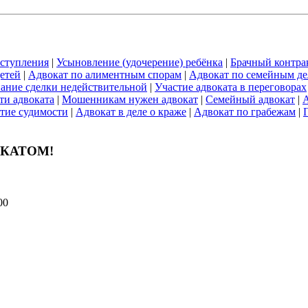
ступления
|
Усыновление (удочерение) ребёнка
|
Брачный контра
етей
|
Адвокат по алиментным спорам
|
Адвокат по семейным д
ание сделки недействительной
|
Участие адвоката в переговорах
ти адвоката
|
Мошенникам нужен адвокат
|
Семейный адвокат
|
А
тие судимости
|
Адвокат в деле о краже
|
Адвокат по грабежам
|
ОКАТОМ!
00