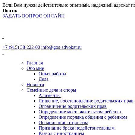
Если Вам нужен действительно опытный, надёжный адвокат п
Почта:
monsafon@gmail.com
ЗАДАТЬ ВОПРОС ОНЛАЙН
+7 (915)
38-222-00
+7 (915) 38-222-00
info@gos-advokat.ru
Главная
Обо мне
Опыт работы
Дела
Новости
Семейные дела и споры
Алименты
Лишение, восстановление родительских прав
Ограничение родительских прав
Определение места жительства ребенка
Определение порядка общения с ребенком
Оспаривание отцовства
Признание брака недействительным
Развод с иностранцем