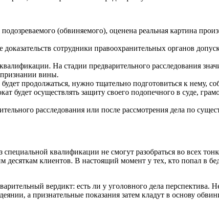
я подозреваемого (обвиняемого), оценена реальная картина про
ре доказательств сотрудники правоохранительных органов допус
еквалификации. На стадии предварительного расследования знач
 признании вины.
 будет продолжаться, нужно тщательно подготовиться к нему, со
окат будет осуществлять защиту своего подопечного в суде, гра
ительного расследования или после рассмотрения дела по сущес
 специальной квалификации не смогут разобраться во всех тон
 десяткам клиентов. В настоящий момент у тех, кто попал в бе
варительный вердикт: есть ли у уголовного дела перспектива. Не
деянии, а признательные показания затем кладут в основу обви