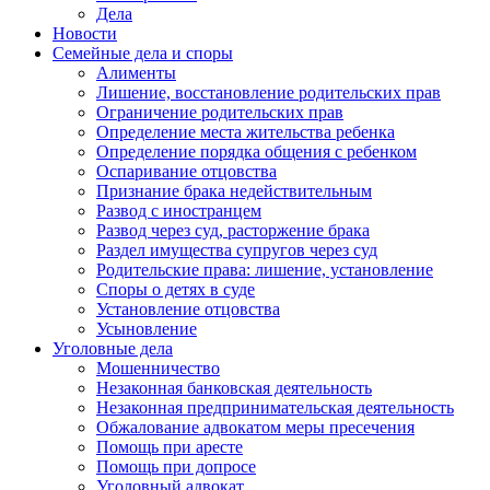
Дела
Новости
Семейные дела и споры
Алименты
Лишение, восстановление родительских прав
Ограничение родительских прав
Определение места жительства ребенка
Определение порядка общения с ребенком
Оспаривание отцовства
Признание брака недействительным
Развод с иностранцем
Развод через суд, расторжение брака
Раздел имущества супругов через суд
Родительские права: лишение, установление
Споры о детях в суде
Установление отцовства
Усыновление
Уголовные дела
Мошенничество
Незаконная банковская деятельность
Незаконная предпринимательская деятельность
Обжалование адвокатом меры пресечения
Помощь при аресте
Помощь при допросе
Уголовный адвокат