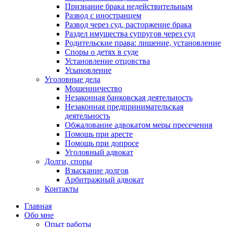
Признание брака недействительным
Развод с иностранцем
Развод через суд, расторжение брака
Раздел имущества супругов через суд
Родительские права: лишение, установление
Споры о детях в суде
Установление отцовства
Усыновление
Уголовные дела
Мошенничество
Незаконная банковская деятельность
Незаконная предпринимательская
деятельность
Обжалование адвокатом меры пресечения
Помощь при аресте
Помощь при допросе
Уголовный адвокат
Долги, споры
Взыскание долгов
Арбитражный адвокат
Контакты
Главная
Обо мне
Опыт работы