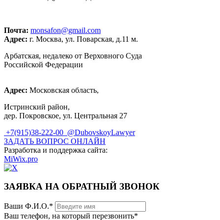
+7 (915)
38-222-00
Почта:
monsafon@gmail.com
Адрес:
г. Москва, ул. Поварская, д.11 м.
Арбатская, недалеко от Верховного Суда
Российской Федерации
Адрес:
Московская область,
Истринский район,
дер. Покровское, ул. Центральная 27
+7(915)38-222-00
@DubovskoyLawyer
ЗАДАТЬ ВОПРОС ОНЛАЙН
Разработка и поддержка сайта:
MiWix.pro
ЗАЯВКА НА ОБРАТНЫЙ ЗВОНОК
Ваши Ф.И.О.
*
Ваш телефон, на который перезвонить
*